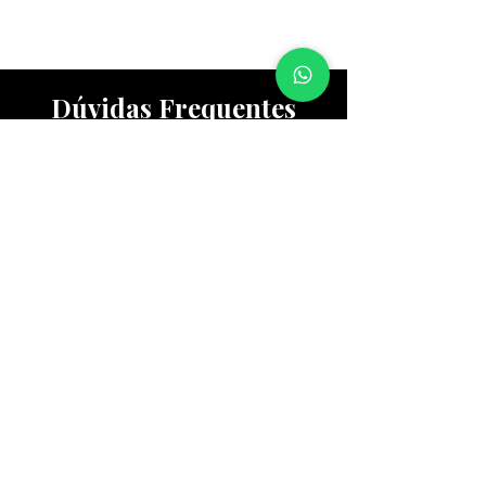
Dúvidas Frequentes
Sabemos que o universo jurídico
empresarial pode trazer muitas dúvidas
e inseguranças. Para ajudá-lo a se sentir
mais informado e confiante, reunimos as
perguntas mais comuns de nossos
clientes com respostas claras e
objetivas.
1. Quanto Tempo Leva para Resolver
Questões Jurídicas Empresariais?
O tempo para resolver questões
jurídicas de empresas varia bastante,
dependendo da complexidade do caso,
da agilidade nas negociações e dos
procedimentos legais necessários.