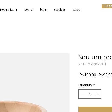
LIGA
Nova página
Sobre
blog
Serviços
More
Sou um pr
SKU: 671253175371
Regular
 R$100.00 
R$95.0
Price
Quantity
*