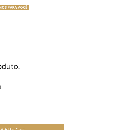
MOS PARA VOCÊ
oduto.
Sale
0
Price
Add to Cart